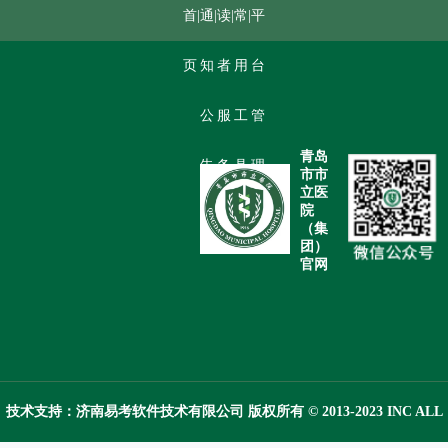
首
|
通
|
读
|
常
|
平
页
知
者
用
台
公
服
工
管
青岛
告
务
具
理
市市
立医
院
（集
团）
官网
技术支持：济南易考软件技术有限公司 版权所有 © 2013-2023 INC ALL